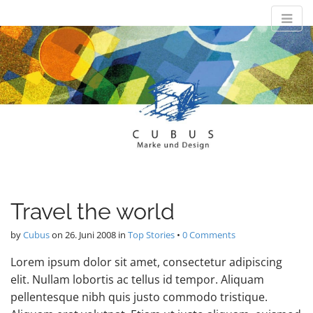
M
S
Cubus-Design
k
a
i
i
p
n
Marke und Design
t
m
o
e
c
n
o
n
u
t
e
n
t
Travel the world
by
Cubus
on
26. Juni 2008
in
Top Stories
•
0 Comments
Lorem ipsum dolor sit amet, consectetur adipiscing
elit. Nullam lobortis ac tellus id tempor. Aliquam
pellentesque nibh quis justo commodo tristique.