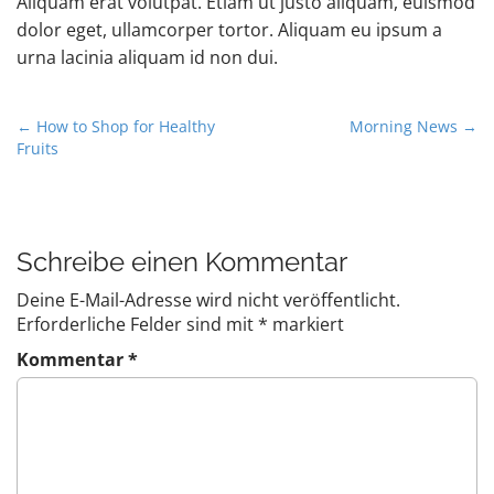
Aliquam erat volutpat. Etiam ut justo aliquam, euismod
dolor eget, ullamcorper tortor. Aliquam eu ipsum a
urna lacinia aliquam id non dui.
P
← How to Shop for Healthy
Morning News →
Fruits
o
s
t
n
Schreibe einen Kommentar
a
v
Deine E-Mail-Adresse wird nicht veröffentlicht.
Erforderliche Felder sind mit
*
markiert
i
g
Kommentar
*
a
t
i
o