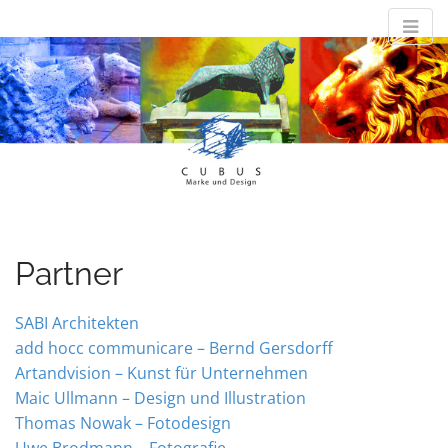
M
S
Cubus-Design
k
a
i
i
p
n
Marke und Design
t
m
o
e
c
n
o
n
u
t
e
Partner
n
t
SABI Architekten
add hocc communicare – Bernd Gersdorff
Artandvision – Kunst für Unternehmen
Maic Ullmann – Design und Illustration
Thomas Nowak – Fotodesign