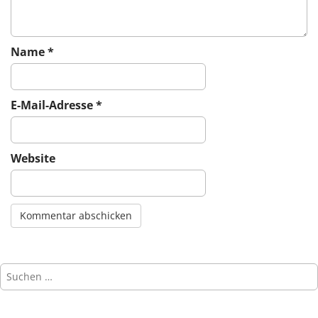
n
Name
*
E-Mail-Adresse
*
Website
Suchen
nach: