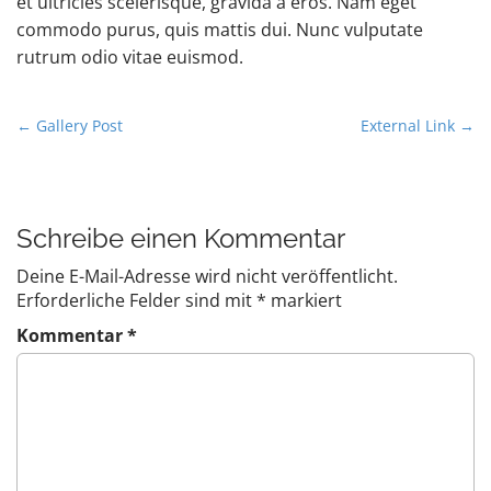
et ultricies scelerisque, gravida a eros. Nam eget
commodo purus, quis mattis dui. Nunc vulputate
rutrum odio vitae euismod.
P
← Gallery Post
External Link →
o
s
t
Schreibe einen Kommentar
n
a
Deine E-Mail-Adresse wird nicht veröffentlicht.
v
Erforderliche Felder sind mit
*
markiert
i
Kommentar
*
g
a
t
i
o