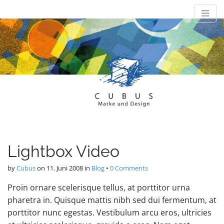
M
S
Cubus-Design
k
a
i
i
p
n
Marke und Design
t
m
o
e
c
n
o
n
u
t
e
n
t
Lightbox Video
by
Cubus
on
11. Juni 2008
in
Blog
•
0 Comments
Proin ornare scelerisque tellus, at porttitor urna
pharetra in. Quisque mattis nibh sed dui fermentum, at
porttitor nunc egestas. Vestibulum arcu eros, ultricies