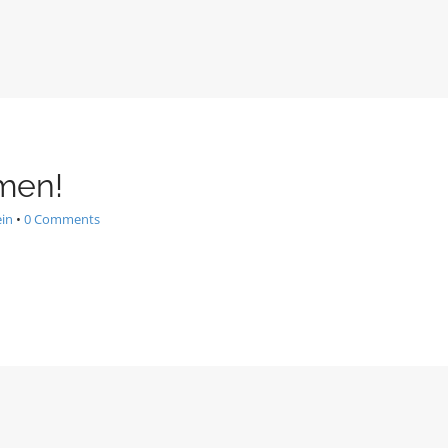
men!
ein
•
0 Comments