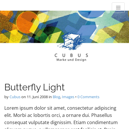
M
S
Cubus-Design
k
a
i
i
p
n
Marke und Design
t
m
o
e
c
n
o
n
u
t
e
n
t
Butterfly Light
by
Cubus
on
11. Juni 2008
in
Blog
,
Images
•
0 Comments
Lorem ipsum dolor sit amet, consectetur adipiscing
elit. Morbi ac lobortis orci, a ornare dui. Phasellus
consequat vulputate dignissim. Etiam condimentum