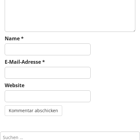
i
o
n
Name
*
E-Mail-Adresse
*
Website
Suchen