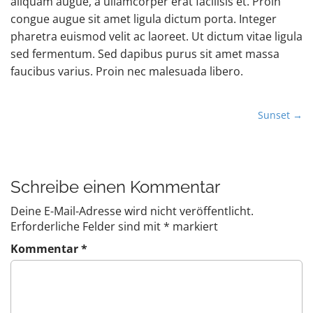
aliquam augue, a ullamcorper erat facilisis et. Proin
congue augue sit amet ligula dictum porta. Integer
pharetra euismod velit ac laoreet. Ut dictum vitae ligula
sed fermentum. Sed dapibus purus sit amet massa
faucibus varius. Proin nec malesuada libero.
P
Sunset →
o
s
t
Schreibe einen Kommentar
n
a
Deine E-Mail-Adresse wird nicht veröffentlicht.
v
Erforderliche Felder sind mit
*
markiert
i
Kommentar
*
g
a
t