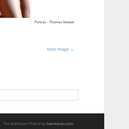
Porträt – Thomas Nowak
Next Image →
The Matheson Theme by
bavotasan.com
.