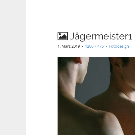
Jägermeister1
1. März 2019
•
1200 × 475
•
Fotodesign